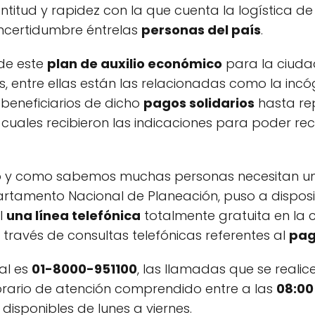
rontitud y rapidez con la que cuenta la logística 
ncertidumbre éntrelas
personas del país
.
de este
plan de auxilio económico
para la ciuda
s, entre ellas están las relacionadas como la inc
 beneficiarios de dicho
pagos solidarios
hasta rep
cuales recibieron las indicaciones para poder reci
to y como sabemos muchas personas necesitan 
partamento Nacional de Planeación, puso a disposi
l
una línea telefónica
totalmente gratuita en la 
través de consultas telefónicas referentes al
pag
nal es
01-8000-951100
, las llamadas que se realic
orario de atención comprendido entre a las
08:00
disponibles de lunes a viernes.