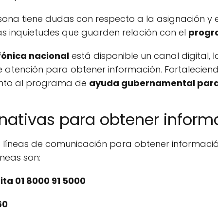
rsona tiene dudas con respecto a la asignación y
as inquietudes que guarden relación con el
progr
fónica nacional
está disponible un canal digital, l
e atención para obtener información. Fortalecien
uanto al programa de
ayuda gubernamental para
rnativas para obtener inform
 líneas de comunicación para obtener informac
íneas son:
ita 01 8000 91 5000
60