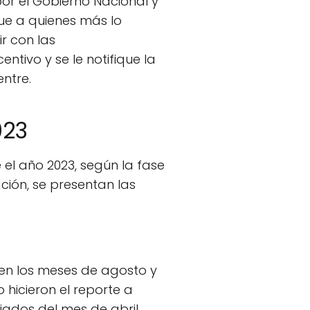
or el Gobierno Nacional y
gue a quienes más lo
ir con las
ntivo y se le notifique la
ntre.
023
el año 2023, según la fase
ación, se presentan las
 en los meses de agosto y
 hicieron el reporte a
iados del mes de abril.