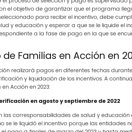
 el proceso de selección y pago es supervisado p
 con el objetivo de garantizar que el programa lle
seleccionado para recibir el incentivo, debe cumpl
d y educación y esperar a que se le liquide el ince
espondiente a la fase de pago en la que se encue
 de Familias en Acción en 2
ión realizará pagos en diferentes fechas durante 
ficación y liquidación de los incentivos. A continu
 en Acción en 2023:
erificación en agosto y septiembre de 2022
n las corresponsabilidades de salud y educación
o se le liquidó el incentivo porque las entidades no
á el pago a finales de marzo del 2023 y hasta med