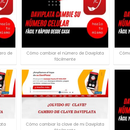
ero de
Cómo cambiar el número de Daviplata
Cómo
fácilmente
ata
Cómo cambiar la clave de mi Daviplata