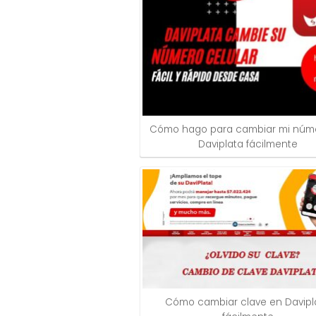
Cómo hago para cambiar mi núm
Daviplata fácilmente
Cómo cambiar clave en Davipl