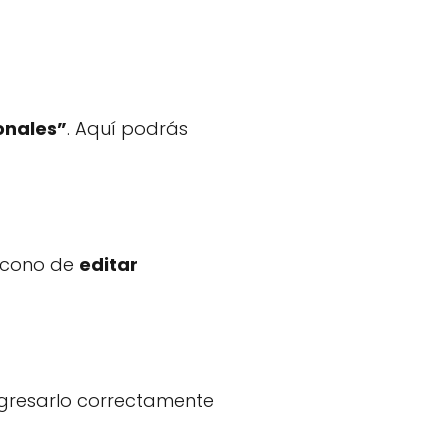
onales”
. Aquí podrás
 ícono de
editar
ngresarlo correctamente